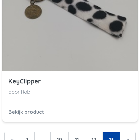
KeyClipper
door Rob
Bekijk product
«
1
…
10
11
12
13
»