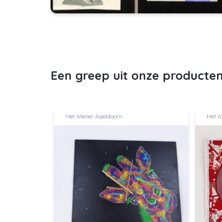
Een greep uit onze producte
Het Atelier Apeldoorn
Het At