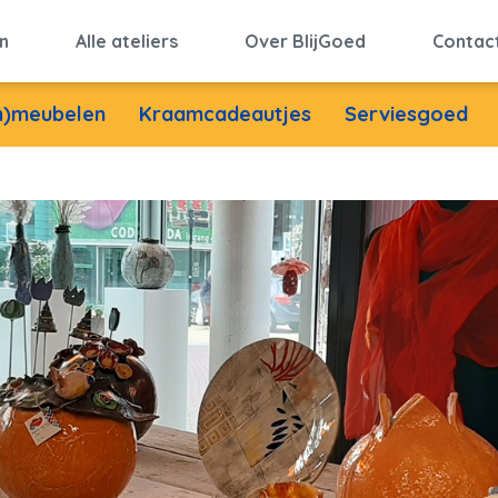
n
Alle ateliers
Over BlijGoed
Contac
in)meubelen
Kraamcadeautjes
Serviesgoed