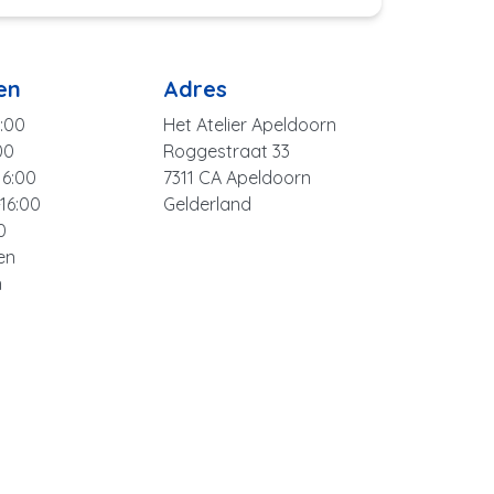
en
Adres
:00
Het Atelier Apeldoorn
00
Roggestraat 33
16:00
7311 CA Apeldoorn
16:00
Gelderland
0
en
n