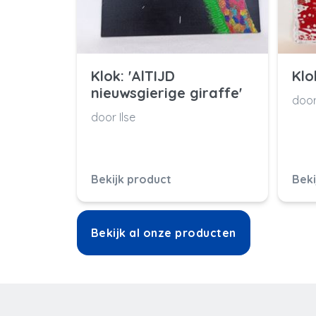
Klok: 'AlTIJD
Klok
nieuwsgierige giraffe'
door
door Ilse
Bekijk product
Beki
Bekijk al onze producten